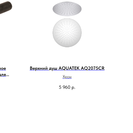
ное
Верхний душ AQUATEK AQ2075CR
для
Хром
ок
5 960
р.