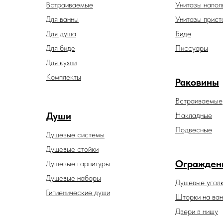
Встраиваемые
Унитазы напол
Для ванны
Унитазы прист
Для душа
Биде
Для биде
Писсуары
Для кухни
Комплекты
Раковины
Встраиваемые
Души
Накладные
Подвесные
Душевые системы
Душевые стойки
Огражден
Душевые гарнитуры
Душевые наборы
Душевые угол
Гигиенические души
Шторки на ван
Двери в нишу