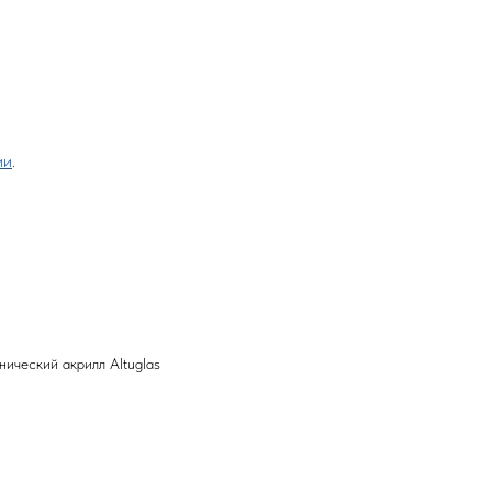
ии
.
ический акрилл Altuglas