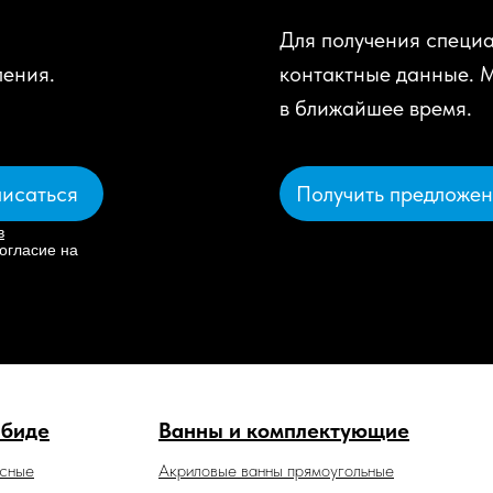
Для получения специа
ления.
контактные данные. 
в ближайшее время.
Получить предложе
исаться
в
огласие на
 биде
Ванны и комплектующие
есные
Акриловые ванны прямоугольные