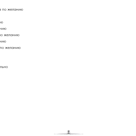
а по желанию
ию
анию
по желанию
анию
 по желанию
льно