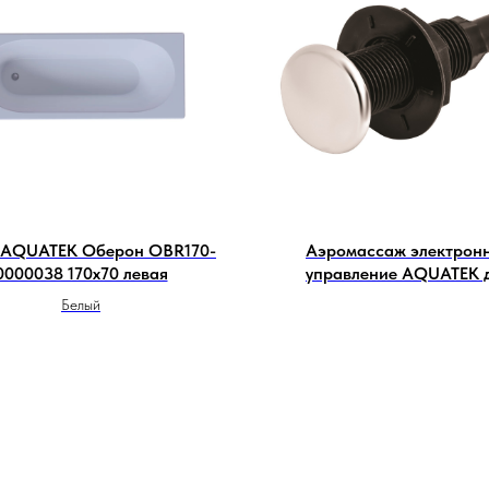
 AQUATEK Оберон OBR170-
Аэромассаж электрон
0000038 170х70 левая
управление AQUATEK 
стандартных форсун
Белый