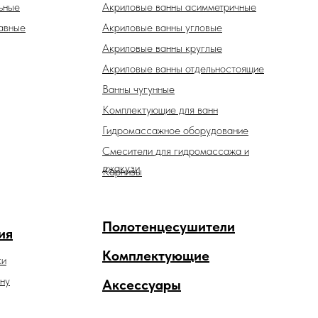
ьные
Акриловые ванны асимметричные
авные
Акриловые ванны угловые
Акриловые ванны круглые
Акриловые ванны отдельностоящие
Ванны чугунные
Комплектующие для ванн
Гидромассажное оборудование
Смесители для гидромассажа и
джакузи
Карнизы
Полотенцесушители
ия
Комплектующие
ки
ну
Аксессуары