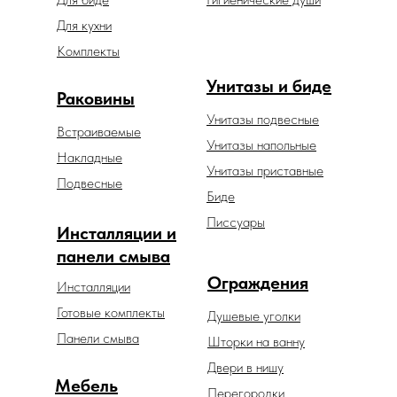
Для кухни
Комплекты
Унитазы и биде
Раковины
Унитазы подвесные
Встраиваемые
Унитазы напольные
Накладные
Унитазы приставные
Подвесные
Биде
Писсуары
Инсталляции и
панели смыва
Ограждения
Инсталляции
Готовые комплекты
Душевые уголки
Панели смыва
Шторки на ванну
Двери в нишу
Мебель
Перегородки