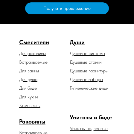
Получить предложение
Смесители
Души
Для раковины
Душевые системы
Встраиваемые
Душевые стойки
Для ванны
Душевые гарнитуры
Для душа
Душевые наборы
Для биде
Гигиенические души
Для кухни
Комплекты
Унитазы и биде
Раковины
Унитазы подвесные
Встраиваемые