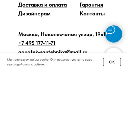
Доставка и оплата
Гарантия
Дизайнерам
Контакты
Москва, Новопесчаная улица, 19к1
+7 495 177-11-71
aquatek-santehnika@mail.ru
Мы используем файлы cookie. Они помогают улучшить ваше
OK
взаимодействие с сайтом.
Принимаем звонки и обрабатываем заказы
с понедельника по пятницу
с 8:00 до 18:00 по Москве.
Онлайн-магазин работает 24/7.
Политика конфиденциальности