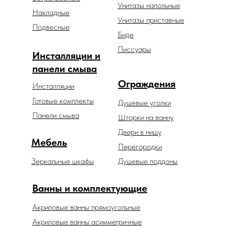
Унитазы напольные
Накладные
Унитазы приставные
Подвесные
Биде
Писсуары
Инсталляции и
панели смыва
Ограждения
Инсталляции
Готовые комплекты
Душевые уголки
Панели смыва
Шторки на ванну
Двери в нишу
Мебель
Перегородки
Зеркальные шкафы
Душевые поддоны
Ванны и комплектующие
Акриловые ванны прямоугольные
Акриловые ванны асимметричные