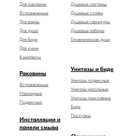
Для раковины
Душевые системы
Встраиваемые
Душевые стойки
Для ванны
Душевые гарнитуры
Для душа
Душевые наборы
Для биде
Гигиенические души
Для кухни
Комплекты
Унитазы и биде
Раковины
Унитазы подвесные
Встраиваемые
Унитазы напольные
Накладные
Унитазы приставные
Подвесные
Биде
Писсуары
Инсталляции и
панели смыва