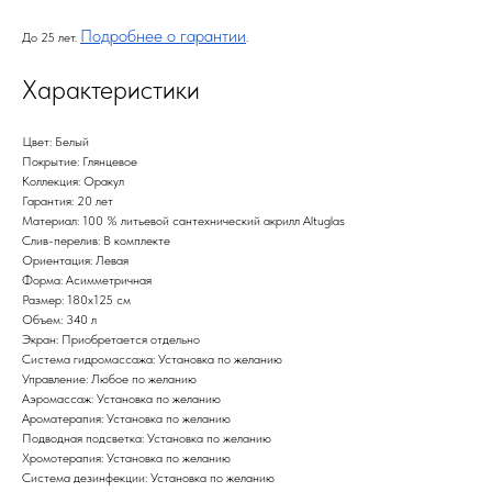
Подробнее о гарантии
До 25 лет.
.
Характеристики
Цвет: Белый
Покрытие: Глянцевое
Коллекция: Оракул
Гарантия: 20 лет
Материал: 100 % литьевой сантехнический акрилл Altuglas
Слив-перелив: В комплекте
Ориентация: Левая
Форма: Асимметричная
Размер: 180х125 см
Объем: 340 л
Экран: Приобретается отдельно
Система гидромассажа: Установка по желанию
Управление: Любое по желанию
Аэромассаж: Установка по желанию
Ароматерапия: Установка по желанию
Подводная подсветка: Установка по желанию
Хромотерапия: Установка по желанию
Система дезинфекции: Установка по желанию