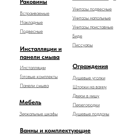
Раковины
Унитазы подвесные
Встраиваемые
Унитазы напольные
Накладные
Унитазы приставные
Подвесные
Биде
Писсуары
Инсталляции и
панели смыва
Ограждения
Инсталляции
Готовые комплекты
Душевые уголки
Панели смыва
Шторки на ванну
Двери в нишу
Мебель
Перегородки
Зеркальные шкафы
Душевые поддоны
Ванны и комплектующие