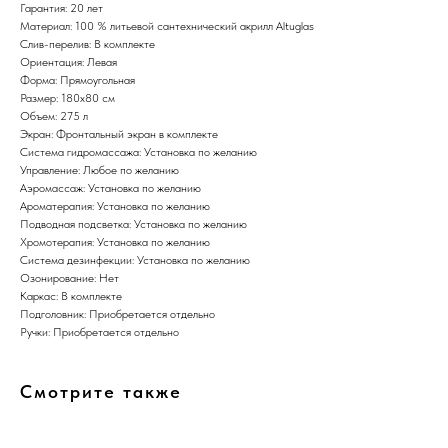
Гарантия: 20 лет
Материал: 100 % литьевой сантехнический акрилл Altuglas
Слив-перелив: В комплекте
Ориентация: Левая
Форма: Прямоугольная
Размер: 180х80 см
Объем: 275 л
Экран: Фронтальный экран в комплекте
Система гидромассажа: Установка по желанию
Управление: Любое по желанию
Аэромассаж: Установка по желанию
Ароматерапия: Установка по желанию
Подводная подсветка: Установка по желанию
Хромотерапия: Установка по желанию
Система дезинфекции: Установка по желанию
Озонирование: Нет
Каркас: В комплекте
Подголовник: Приобретается отдельно
Ручки: Приобретается отдельно
Смотрите также