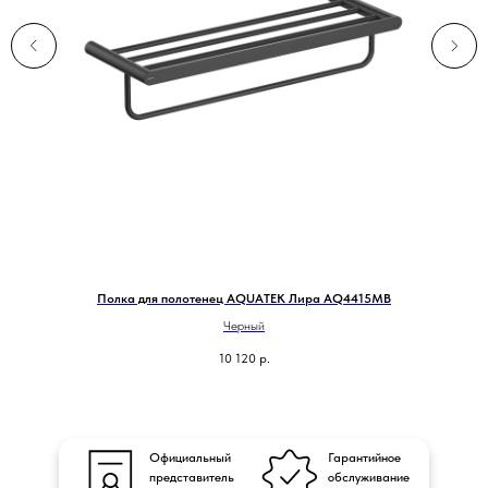
Полка для полотенец AQUATEK Лира AQ4415MB
Черный
10 120
р.
Официальный
Гарантийное
представитель
обслуживание