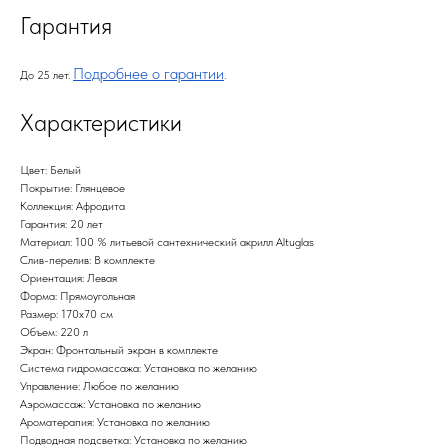
Гарантия
Подробнее о гарантии
До 25 лет.
.
Характеристики
Цвет: Белый
Покрытие: Глянцевое
Коллекция: Афродита
Гарантия: 20 лет
Материал: 100 % литьевой сантехнический акрилл Altuglas
Слив-перелив: В комплекте
Ориентация: Левая
Форма: Прямоугольная
Размер: 170х70 см
Объем: 220 л
Экран: Фронтальный экран в комплекте
Система гидромассажа: Установка по желанию
Управление: Любое по желанию
Аэромассаж: Установка по желанию
Ароматерапия: Установка по желанию
Подводная подсветка: Установка по желанию