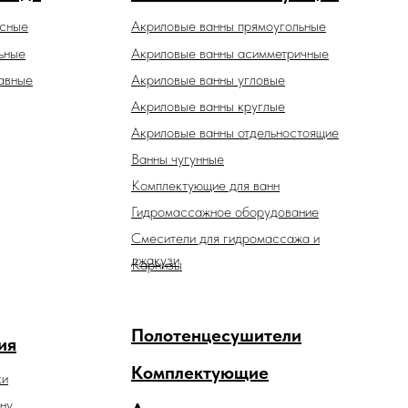
есные
Акриловые ванны прямоугольные
ьные
Акриловые ванны асимметричные
авные
Акриловые ванны угловые
Акриловые ванны круглые
Акриловые ванны отдельностоящие
Ванны чугунные
Комплектующие для ванн
Гидромассажное оборудование
Смесители для гидромассажа и
джакузи
Карнизы
Полотенцесушители
ия
Комплектующие
ки
ну