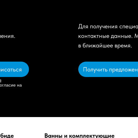
Для получения специа
ления.
контактные данные. 
в ближайшее время.
Получить предложе
исаться
в
огласие на
 биде
Ванны и комплектующие