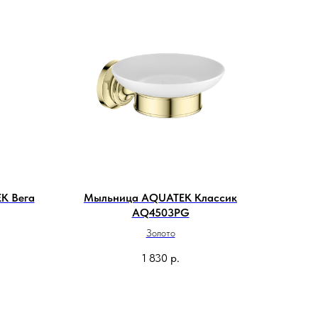
K Вега
Мыльница AQUATEK Классик
AQ4503PG
Золото
1 830
р.