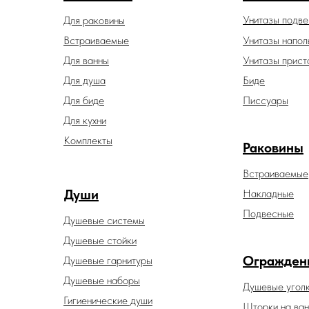
Унитазы подв
Для раковины
Встраиваемые
Унитазы напол
Для ванны
Унитазы прист
Для душа
Биде
Для биде
Писсуары
Для кухни
Комплекты
Раковины
Встраиваемые
Души
Накладные
Подвесные
Душевые системы
Душевые стойки
Огражден
Душевые гарнитуры
Душевые наборы
Душевые угол
Гигиенические души
Шторки на ван