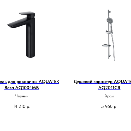
ель для раковины AQUATEK
Душевой гарнитур AQUATE
Вега AQ1004MB
AQ2011CR
Черный
Хром
14 210
р.
5 960
р.