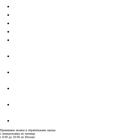
Шоурум
Доставка и оплата
Гарантия
Дизайнерам
Контакты
Принимаем звонки и обрабатываем заказы
с понедельника по пятницу
с 8:00 до 18:00 по Москве.