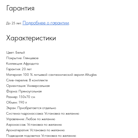
Гарантия
Подробнее о гарантии
До 25 лет.
.
Характеристики
Цвет: Белый
Покрытие: Глянцевое
Коллекция: Афродита
Гарантия: 20 лет
Материал: 100 % литьевой сантехнический акрилл Altuglas
Слив-перелив: В комплекте
Ориентация: Универсальная
Форма: Прямоугольная
Размер: 150х70 см
Объем: 190 л
Экран: Приобретается отдельно
Система гидромассажа: Установка по желанию
Управление: Любое по желанию
Аэромассаж: Установка по желанию
Ароматерапия: Установка по желанию
Подводная подсветка: Установка по желанию