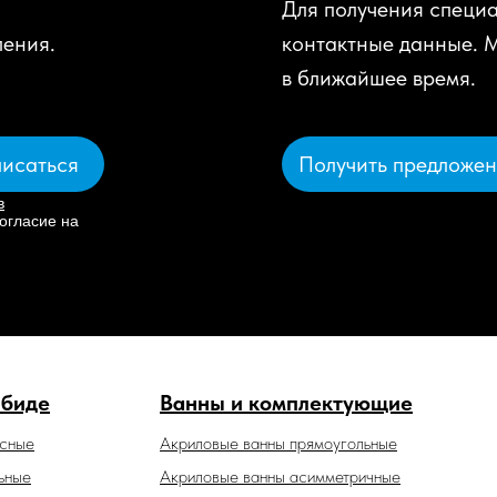
Для получения специа
ления.
контактные данные. 
в ближайшее время.
Получить предложе
исаться
в
огласие на
 биде
Ванны и комплектующие
есные
Акриловые ванны прямоугольные
ьные
Акриловые ванны асимметричные