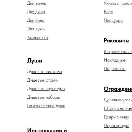
Для ванны
Унитазы прист
Для душа
Биде
Для биде
Писсуары
Для кухни
Комплекты
Раковины
Встраиваемые
Души
Накладные
Подвесные
Душевые системы
Душевые стойки
Огражден
Душевые гарнитуры
Душевые наборы
Душевые угол
Гигиенические души
Шторки на ван
Двери в нишу
Перегородки
Инсталляции и