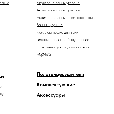
авные
Акриловые ванны угловые
Акриловые ванны круглые
Акриловые ванны отдельностоящие
Ванны чугунные
Комплектующие для ванн
Гидромассажное оборудование
Смесители для гидромассажа и
джакузи
Карнизы
Полотенцесушители
ия
Комплектующие
ки
ну
Аксессуары