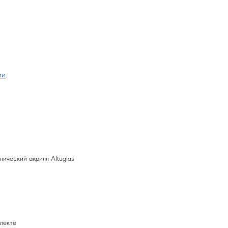
ии
.
ический акрилл Altuglas
лекте