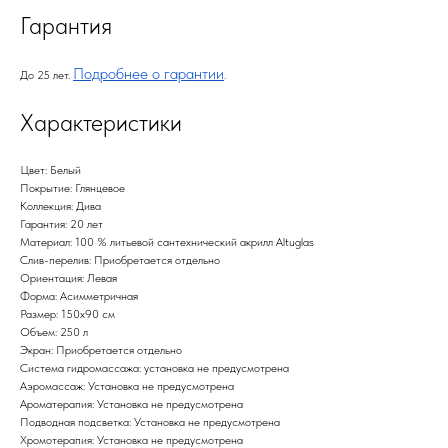
Гарантия
Подробнее о гарантии
До 25 лет.
.
Характеристики
Цвет: Белый
Покрытие: Глянцевое
Коллекция: Дива
Гарантия: 20 лет
Материал: 100 % литьевой сантехнический акрилл Altuglas
Слив-перелив: Приобретается отдельно
Ориентация: Левая
Форма: Асимметричная
Размер: 150х90 см
Объем: 250 л
Экран: Приобретается отдельно
Система гидромассажа: установка не предусмотрена
Аэромассаж: Установка не предусмотрена
Ароматерапия: Установка не предусмотрена
Подводная подсветка: Установка не предусмотрена
Хромотерапия: Установка не предусмотрена