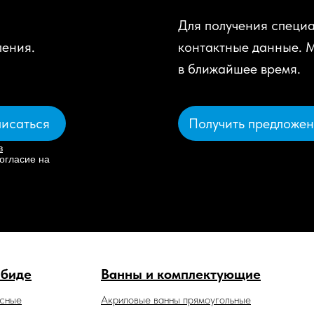
Для получения специа
ления.
контактные данные. 
в ближайшее время.
Получить предложе
исаться
в
огласие на
 биде
Ванны и комплектующие
есные
Акриловые ванны прямоугольные