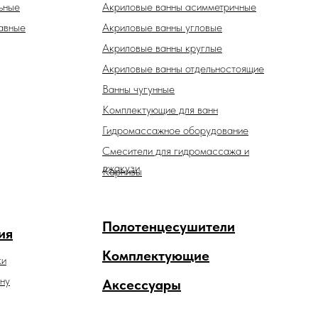
ьные
Акриловые ванны асимметричные
авные
Акриловые ванны угловые
Акриловые ванны круглые
Акриловые ванны отдельностоящие
Ванны чугунные
Комплектующие для ванн
Гидромассажное оборудование
Смесители для гидромассажа и
джакузи
Карнизы
Полотенцесушители
ия
Комплектующие
ки
ну
Аксессуары