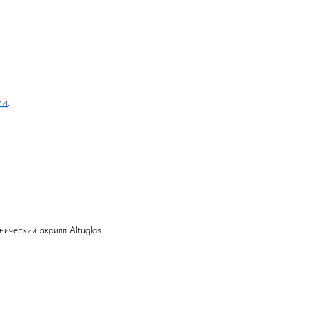
ии
.
ический акрилл Altuglas