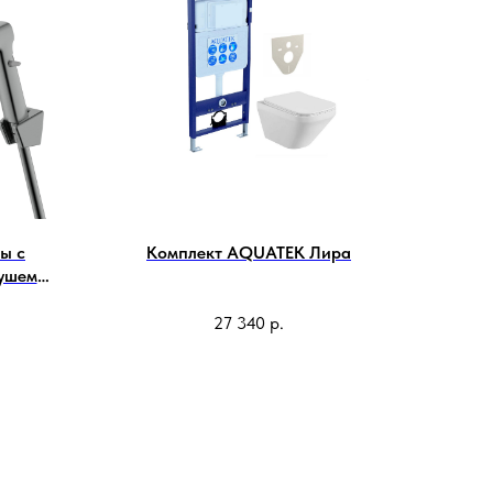
ы с
Комплект AQUATEK Лира
душем
2BGM
27 340
р.