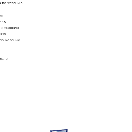
а по желанию
ию
анию
по желанию
анию
 по желанию
льно