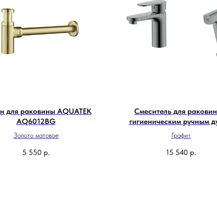
н для раковины AQUATEK
Смеситель для раковин
AQ6012BG
гигиеническим ручным 
AQUATEK Ника AQ181
Золото матовое
Графит
5 550
р.
15 540
р.