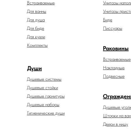
Встраиваемые
Унитазы напол
Для ванны
Унитазы прист
Для душа
Биде
Для биде
Писсуары
Для кухни
Комплекты
Раковины
Встраиваемые
Души
Накладные
Подвесные
Душевые системы
Душевые стойки
Огражден
Душевые гарнитуры
Душевые наборы
Душевые угол
Гигиенические души
Шторки на ван
Двери в нишу