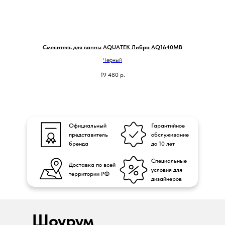
Смеситель для ванны AQUATEK Либра AQ1640MB
Черный
19 480
р.
Официальный
Гарантийное
представитель
обслуживание
бренда
до 10 лет
Специальные
Доставка по всей
условия для
территории РФ
дизайнеров
Шоурум