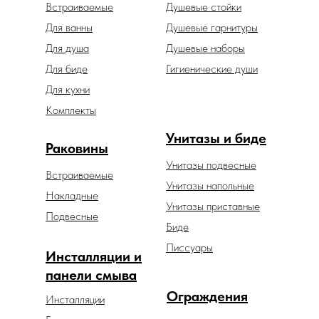
Встраиваемые
Душевые стойки
Для ванны
Душевые гарнитуры
Для душа
Душевые наборы
Для биде
Гигиенические души
Для кухни
Комплекты
Унитазы и биде
Раковины
Унитазы подвесные
Встраиваемые
Унитазы напольные
Накладные
Унитазы приставные
Подвесные
Биде
Писсуары
Инсталляции и
панели смыва
Ограждения
Инсталляции