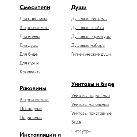
Смесители
Души
Для раковины
Душевые системы
Встраиваемые
Душевые стойки
Для ванны
Душевые гарнитуры
Для душа
Душевые наборы
Для биде
Гигиенические души
Для кухни
Комплекты
Унитазы и биде
Раковины
Унитазы подвесные
Встраиваемые
Унитазы напольные
Накладные
Унитазы приставные
Подвесные
Биде
Писсуары
Инсталляции и