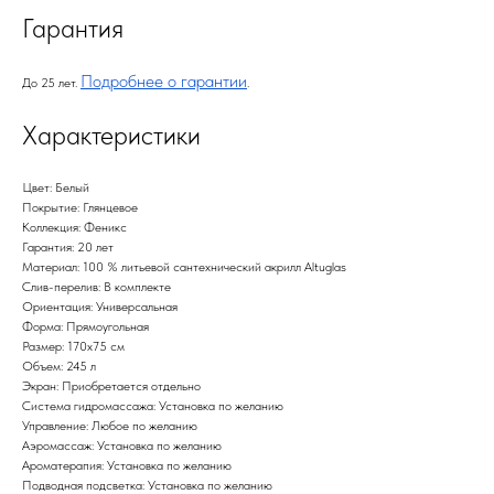
Гарантия
Подробнее о гарантии
До 25 лет.
.
Характеристики
Цвет: Белый
Покрытие: Глянцевое
Коллекция: Феникс
Гарантия: 20 лет
Материал: 100 % литьевой сантехнический акрилл Altuglas
Слив-перелив: В комплекте
Ориентация: Универсальная
Форма: Прямоугольная
Размер: 170х75 см
Объем: 245 л
Экран: Приобретается отдельно
Система гидромассажа: Установка по желанию
Управление: Любое по желанию
Аэромассаж: Установка по желанию
Ароматерапия: Установка по желанию
Подводная подсветка: Установка по желанию