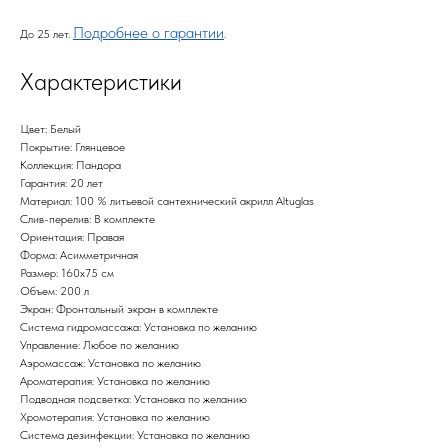
Подробнее о гарантии
До 25 лет.
.
Характеристики
Цвет: Белый
Покрытие: Глянцевое
Коллекция: Пандора
Гарантия: 20 лет
Материал: 100 % литьевой сантехнический акрилл Altuglas
Слив-перелив: В комплекте
Ориентация: Правая
Форма: Асимметричная
Размер: 160х75 см
Объем: 200 л
Экран: Фронтальный экран в комплекте
Система гидромассажа: Установка по желанию
Управление: Любое по желанию
Аэромассаж: Установка по желанию
Ароматерапия: Установка по желанию
Подводная подсветка: Установка по желанию
Хромотерапия: Установка по желанию
Система дезинфекции: Установка по желанию