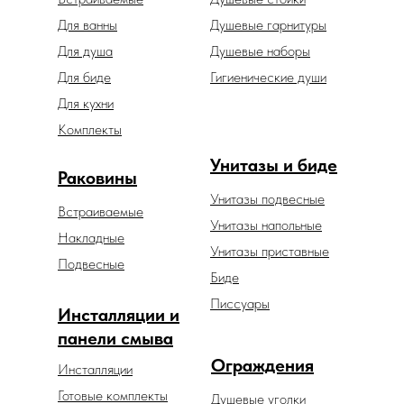
Для ванны
Душевые гарнитуры
Для душа
Душевые наборы
Для биде
Гигиенические души
Для кухни
Комплекты
Унитазы и биде
Раковины
Унитазы подвесные
Встраиваемые
Унитазы напольные
Накладные
Унитазы приставные
Подвесные
Биде
Писсуары
Инсталляции и
панели смыва
Ограждения
Инсталляции
Готовые комплекты
Душевые уголки