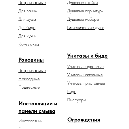
Встраиваемые
Душевые стойки
Для ванны
Душевые гарнитуры
Для душа
Душевые наборы
Для биде
Гигиенические души
Для кухни
Комплекты
Унитазы и биде
Раковины
Унитазы подвесные
Встраиваемые
Унитазы напольные
Накладные
Унитазы приставные
Подвесные
Биде
Писсуары
Инсталляции и
панели смыва
Ограждения
Инсталляции