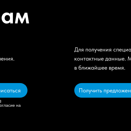
рам
Для получения специа
ления.
контактные данные. 
в ближайшее время.
Получить предложе
исаться
в
огласие на