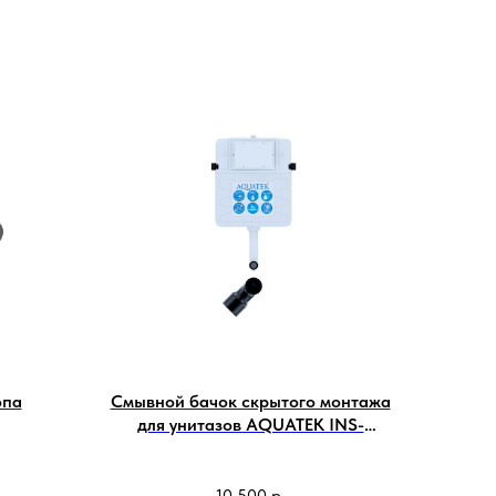
опа
Смывной бачок скрытого монтажа
для унитазов AQUATEK INS-
0000019
10 500
р.