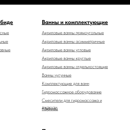
 биде
Ванны и комплектующие
есные
Акриловые ванны прямоугольные
ьные
Акриловые ванны асимметричные
авные
Акриловые ванны угловые
Акриловые ванны круглые
Акриловые ванны отдельностоящие
Ванны чугунные
Комплектующие для ванн
Гидромассажное оборудование
Смесители для гидромассажа и
джакузи
Карнизы