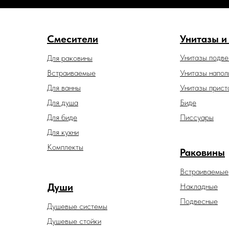
Смесители
Унитазы и
Унитазы подв
Для раковины
Встраиваемые
Унитазы напол
Для ванны
Унитазы прист
Для душа
Биде
Для биде
Писсуары
Для кухни
Комплекты
Раковины
Встраиваемые
Души
Накладные
Подвесные
Душевые системы
Душевые стойки