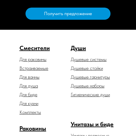
Получить предложение
Смесители
Души
Для раковины
Душевые системы
Встраиваемые
Душевые стойки
Для ванны
Душевые гарнитуры
Для душа
Душевые наборы
Для биде
Гигиенические души
Для кухни
Комплекты
Унитазы и биде
Раковины
Унитазы подвесные