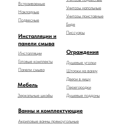
Встраиваемые
Унитазы напольные
Накладные
Унитазы приставные
Подвесные
Биде
Писсуары
Инсталляции и
панели смыва
Ограждения
Инсталляции
Готовые комплекты
Душевые уголки
Панели смыва
Шторки на ванну
Двери в нишу
Мебель
Перегородки
Зеркальные шкафы
Душевые поддоны
Ванны и комплектующие
Акриловые ванны прямоугольные