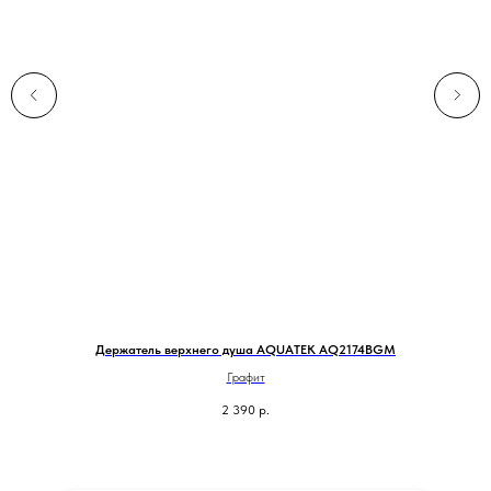
Держатель верхнего душа AQUATEK AQ2174BGM
Графит
2 390
р.