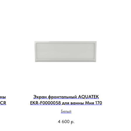
нны
Экран фронтальный AQUATEK
4CR
EKR-F0000058 для ванны Мия 170
Белый
4 600
р.