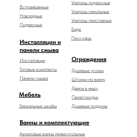
Унитазы подвесные
Встраиваемые
Унитазы напольные
Накладные
Унитазы приставные
Подвесные
Биде
Писсуары
Инсталляции и
панели смыва
Ограждения
Инсталляции
Готовые комплекты
Душевые уголки
Панели смыва
Шторки на ванну
Двери в нишу
Мебель
Перегородки
Зеркальные шкафы
Душевые поддоны
Ванны и комплектующие
Акриловые ванны прямоугольные