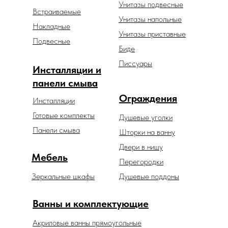
Унитазы подвесные
Встраиваемые
Унитазы напольные
Накладные
Унитазы приставные
Подвесные
Биде
Писсуары
Инсталляции и
панели смыва
Ограждения
Инсталляции
Готовые комплекты
Душевые уголки
Панели смыва
Шторки на ванну
Двери в нишу
Мебель
Перегородки
Зеркальные шкафы
Душевые поддоны
Ванны и комплектующие
Акриловые ванны прямоугольные