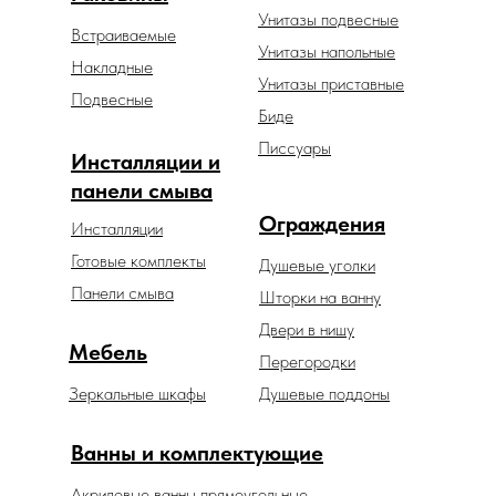
Унитазы подвесные
Встраиваемые
Унитазы напольные
Накладные
Унитазы приставные
Подвесные
Биде
Писсуары
Инсталляции и
панели смыва
Ограждения
Инсталляции
Готовые комплекты
Душевые уголки
Панели смыва
Шторки на ванну
Двери в нишу
Мебель
Перегородки
Зеркальные шкафы
Душевые поддоны
Ванны и комплектующие
Акриловые ванны прямоугольные