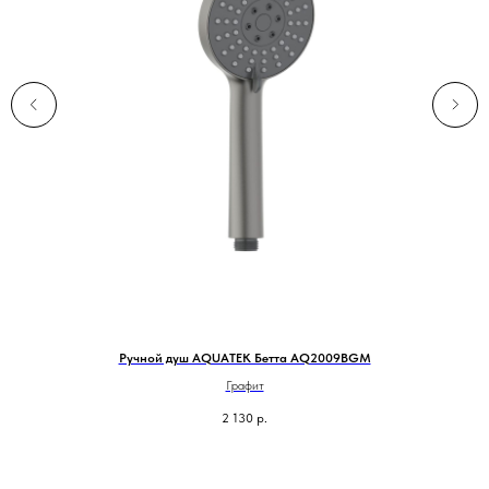
Ручной душ AQUATEK Бетта AQ2009BGM
До
Графит
2 130
р.