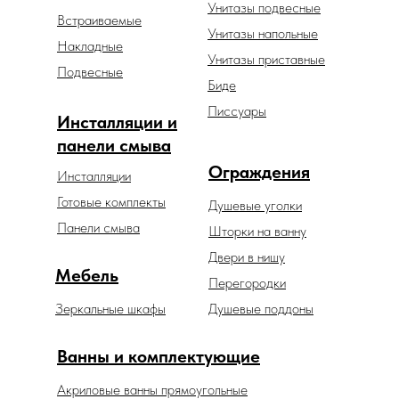
Унитазы подвесные
Встраиваемые
Унитазы напольные
Накладные
Унитазы приставные
Подвесные
Биде
Писсуары
Инсталляции и
панели смыва
Ограждения
Инсталляции
Готовые комплекты
Душевые уголки
Панели смыва
Шторки на ванну
Двери в нишу
Мебель
Перегородки
Зеркальные шкафы
Душевые поддоны
Ванны и комплектующие
Акриловые ванны прямоугольные