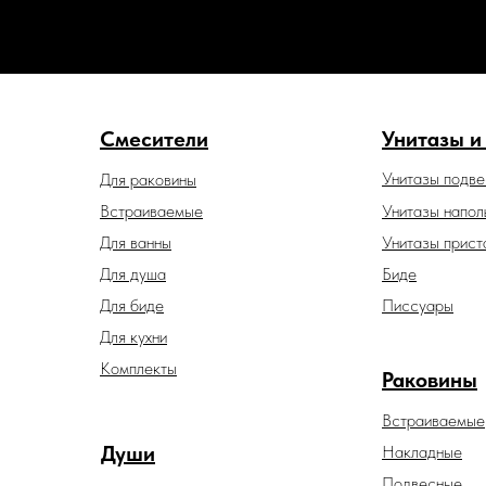
Смесители
Унитазы и
Унитазы подв
Для раковины
Встраиваемые
Унитазы напол
Для ванны
Унитазы прист
Для душа
Биде
Для биде
Писсуары
Для кухни
Комплекты
Раковины
Встраиваемые
Души
Накладные
Подвесные