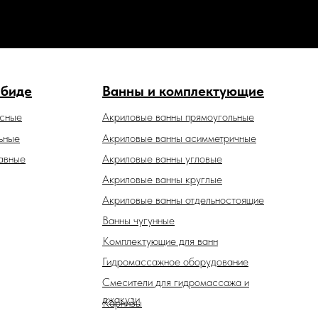
 биде
Ванны и комплектующие
есные
Акриловые ванны прямоугольные
ьные
Акриловые ванны асимметричные
авные
Акриловые ванны угловые
Акриловые ванны круглые
Акриловые ванны отдельностоящие
Ванны чугунные
Комплектующие для ванн
Гидромассажное оборудование
Смесители для гидромассажа и
джакузи
Карнизы