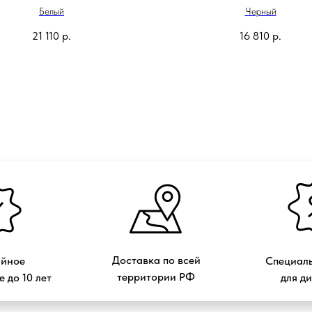
Белый
Черный
21 110
р.
16 810
р.
Доставка по всей
ийное
Специаль
территории РФ
 до 10 лет
для д