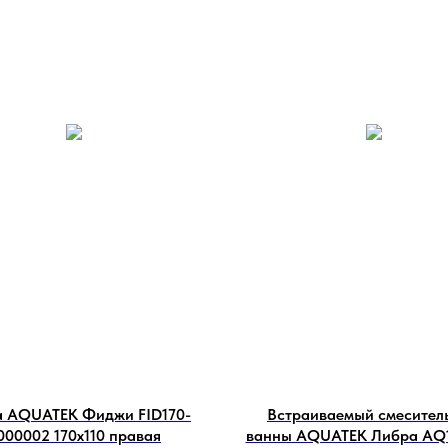
а AQUATEK Фиджи FID170-
Встраиваемый смесител
000002 170х110 правая
ванны AQUATEK Либра AQ