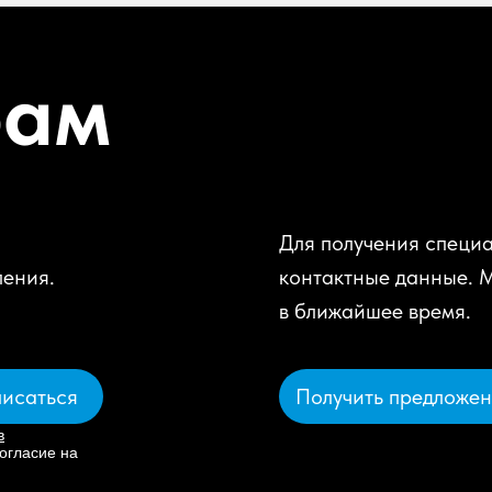
рам
Для получения специа
ления.
контактные данные. 
в ближайшее время.
Получить предложе
исаться
в
огласие на