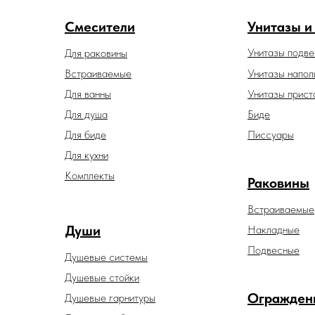
Смесители
Унитазы и
Унитазы подв
Для раковины
Встраиваемые
Унитазы напол
Для ванны
Унитазы прист
Для душа
Биде
Для биде
Писсуары
Для кухни
Комплекты
Раковины
Встраиваемые
Души
Накладные
Подвесные
Душевые системы
Душевые стойки
Огражден
Душевые гарнитуры