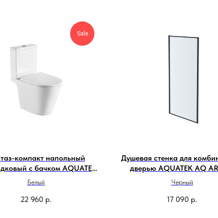
Sale
таз-компакт напольный
Душевая стенка для комби
одковый с бачком AQUATEK
дверью AQUATEK AQ AR
Бетта AQ1363B-00
09020BL
Белый
Черный
22 960
р.
17 090
р.