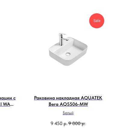
Sale
нации с
Раковина накладная AQUATEK
I WA
Вега AQ5506-MW
Белый
9 450
р.
9 800
р.