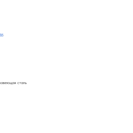
ии
.
жавеющая сталь