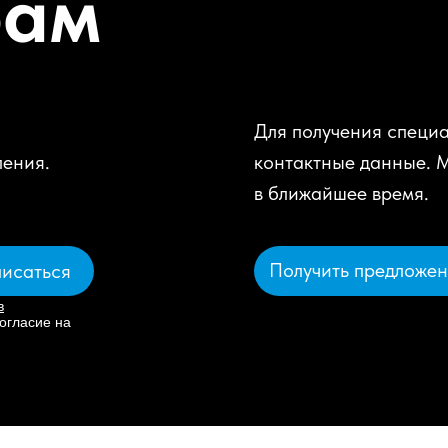
рам
Для получения специа
ления.
контактные данные. 
в ближайшее время.
Получить предложе
исаться
в
огласие на