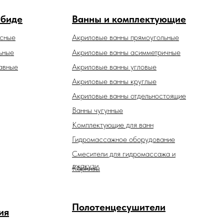
 биде
Ванны и комплектующие
есные
Акриловые ванны прямоугольные
ьные
Акриловые ванны асимметричные
авные
Акриловые ванны угловые
Акриловые ванны круглые
Акриловые ванны отдельностоящие
Ванны чугунные
Комплектующие для ванн
Гидромассажное оборудование
Смесители для гидромассажа и
джакузи
Карнизы
Полотенцесушители
ия