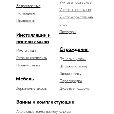
Унитазы подвесные
Встраиваемые
Унитазы напольные
Накладные
Унитазы приставные
Подвесные
Биде
Писсуары
Инсталляции и
панели смыва
Ограждения
Инсталляции
Готовые комплекты
Душевые уголки
Панели смыва
Шторки на ванну
Двери в нишу
Мебель
Перегородки
Зеркальные шкафы
Душевые поддоны
Ванны и комплектующие
Акриловые ванны прямоугольные