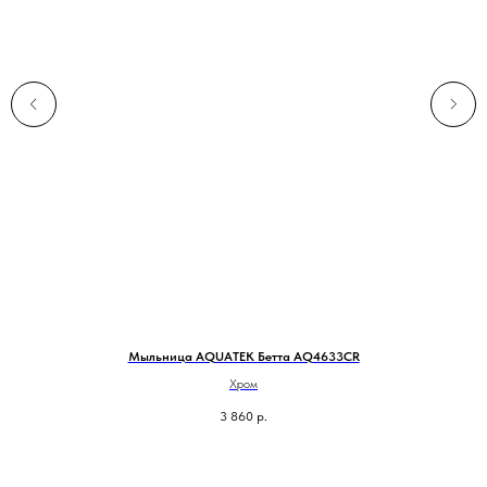
Мыльница AQUATEK Бетта AQ4633CR
Хром
3 860
р.