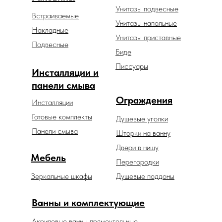
Унитазы подвесные
Встраиваемые
Унитазы напольные
Накладные
Унитазы приставные
Подвесные
Биде
Писсуары
Инсталляции и
панели смыва
Ограждения
Инсталляции
Готовые комплекты
Душевые уголки
Панели смыва
Шторки на ванну
Двери в нишу
Мебель
Перегородки
Зеркальные шкафы
Душевые поддоны
Ванны и комплектующие
Акриловые ванны прямоугольные