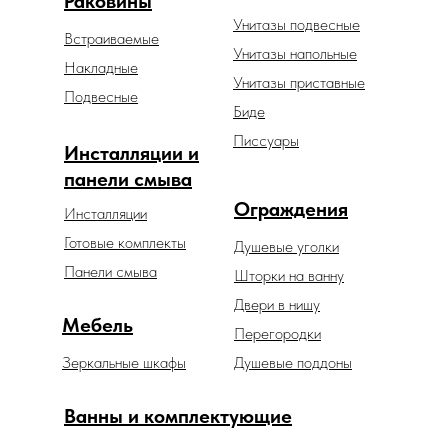
Раковины
Унитазы подвесные
Встраиваемые
Унитазы напольные
Накладные
Унитазы приставные
Подвесные
Биде
Писсуары
Инсталляции и
панели смыва
Ограждения
Инсталляции
Готовые комплекты
Душевые уголки
Панели смыва
Шторки на ванну
Двери в нишу
Мебель
Перегородки
Зеркальные шкафы
Душевые поддоны
Ванны и комплектующие