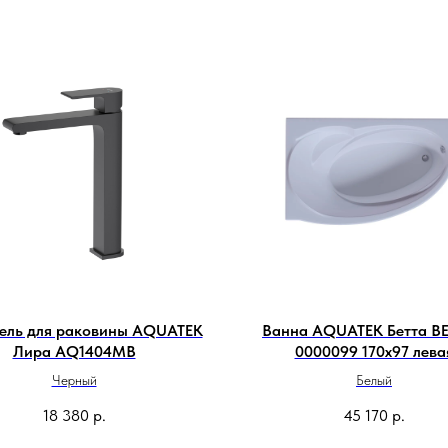
ель для раковины AQUATEK
Ванна AQUATEK Бетта BE
Лира AQ1404MB
0000099 170х97 лева
Черный
Белый
18 380
р.
45 170
р.