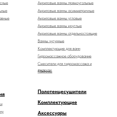
есные
Акриловые ванны прямоугольные
ьные
Акриловые ванны асимметричные
авные
Акриловые ванны угловые
Акриловые ванны круглые
Акриловые ванны отдельностоящие
Ванны чугунные
Комплектующие для ванн
Гидромассажное оборудование
Смесители для гидромассажа и
джакузи
Карнизы
Полотенцесушители
ия
Комплектующие
ки
ну
Аксессуары