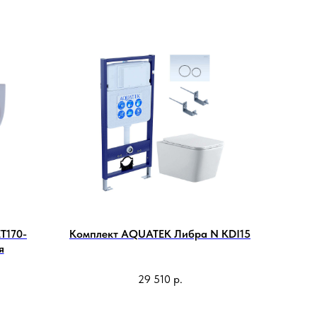
T170-
Комплект AQUATEK Либра N KDI15
я
29 510
р.