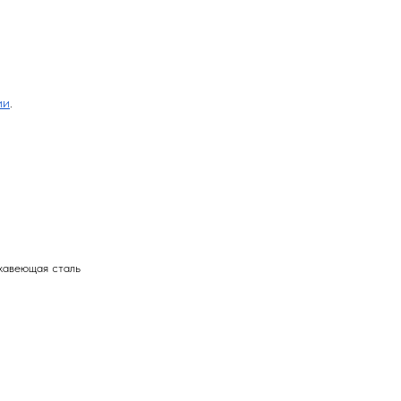
ии
.
жавеющая сталь