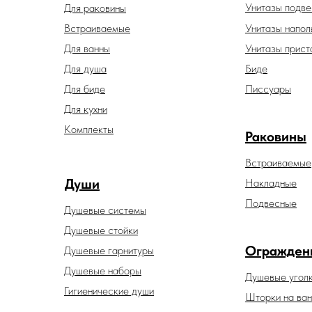
Унитазы подв
Для раковины
Встраиваемые
Унитазы напол
Для ванны
Унитазы прист
Для душа
Биде
Для биде
Писсуары
Для кухни
Комплекты
Раковины
Встраиваемые
Души
Накладные
Подвесные
Душевые системы
Душевые стойки
Огражден
Душевые гарнитуры
Душевые наборы
Душевые угол
Гигиенические души
Шторки на ван