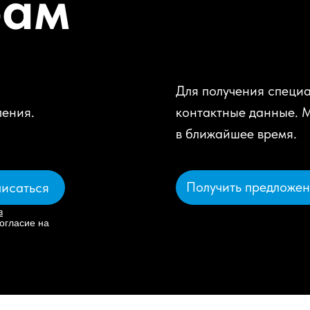
рам
Для получения специа
ления.
контактные данные. 
в ближайшее время.
Получить предложе
исаться
в
огласие на