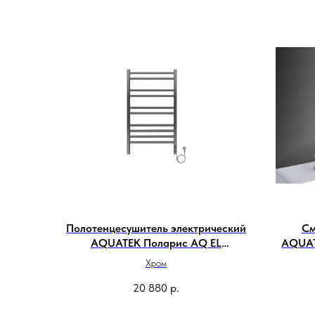
Полотенцесушитель электрический
См
AQUATEK Поларис AQ EL
AQUAT
KO1090CH 50х90
Хром
20 880
р.