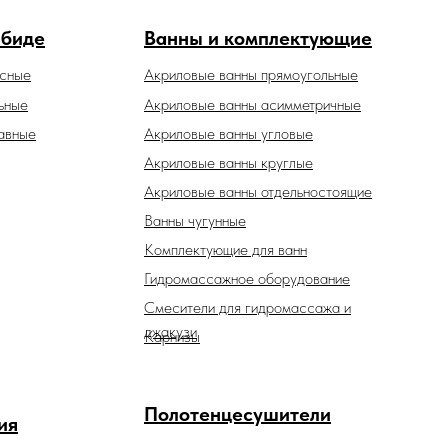
 биде
Ванны и комплектующие
есные
Акриловые ванны прямоугольные
ьные
Акриловые ванны асимметричные
авные
Акриловые ванны угловые
Акриловые ванны круглые
Акриловые ванны отдельностоящие
Ванны чугунные
Комплектующие для ванн
Гидромассажное оборудование
Смесители для гидромассажа и
джакузи
Карнизы
Полотенцесушители
ия