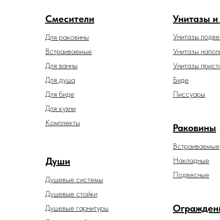
Смесители
Унитазы и
Унитазы подв
Для раковины
Встраиваемые
Унитазы напол
Для ванны
Унитазы прист
Для душа
Биде
Для биде
Писсуары
Для кухни
Комплекты
Раковины
Встраиваемые
Души
Накладные
Подвесные
Душевые системы
Душевые стойки
Огражден
Душевые гарнитуры