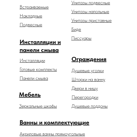
Унитазы подвесные
Встраиваемые
Унитазы напольные
Накладные
Унитазы приставные
Подвесные
Биде
Писсуары
Инсталляции и
панели смыва
Ограждения
Инсталляции
Готовые комплекты
Душевые уголки
Панели смыва
Шторки на ванну
Двери в нишу
Мебель
Перегородки
Зеркальные шкафы
Душевые поддоны
Ванны и комплектующие
Акриловые ванны прямоугольные