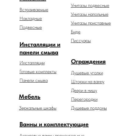
Унитазы подвесные
Встраиваемые
Унитазы напольные
Накладные
Унитазы приставные
Подвесные
Биде
Писсуары
Инсталляции и
панели смыва
Ограждения
Инсталляции
Готовые комплекты
Душевые уголки
Панели смыва
Шторки на ванну
Двери в нишу
Мебель
Перегородки
Зеркальные шкафы
Душевые поддоны
Ванны и комплектующие
Акриловые ванны прямоугольные