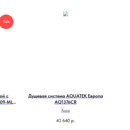
Sale
ой с
Душевая система AQUATEK Европа
609-MLC
AQ1376CR
Хром
43 640
р.