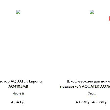
затор AQUATEK Европа
Шкаф-зеркало для ванн
AQ4105MB
подсветкой AQUATEK AQ7
60х80х13.3 см
Черный
Хром
4 840
р.
40 790
р.
46 880
р.