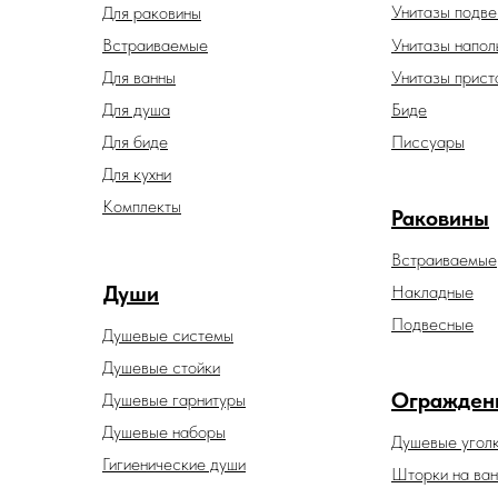
Унитазы подв
Для раковины
Встраиваемые
Унитазы напол
Для ванны
Унитазы прист
Для душа
Биде
Для биде
Писсуары
Для кухни
Комплекты
Раковины
Встраиваемые
Души
Накладные
Подвесные
Душевые системы
Душевые стойки
Огражден
Душевые гарнитуры
Душевые наборы
Душевые угол
Гигиенические души
Шторки на ван