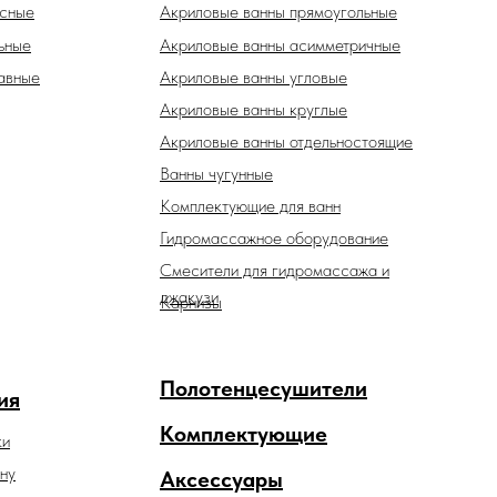
есные
Акриловые ванны прямоугольные
ьные
Акриловые ванны асимметричные
авные
Акриловые ванны угловые
Акриловые ванны круглые
Акриловые ванны отдельностоящие
Ванны чугунные
Комплектующие для ванн
Гидромассажное оборудование
Смесители для гидромассажа и
джакузи
Карнизы
Полотенцесушители
ия
Комплектующие
ки
ну
Аксессуары