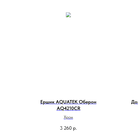
Ершик AQUATEK Оберон
До
AQ4210CR
Хром
3 260
р.