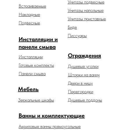
Унитазы подвесные
Встраиваемые
Унитазы напольные
Накладные
Унитазы приставные
Подвесные
Биде
Писсуары
Инсталляции и
панели смыва
Ограждения
Инсталляции
Готовые комплекты
Душевые уголки
Панели смыва
Шторки на ванну
Двери в нишу
Мебель
Перегородки
Зеркальные шкафы
Душевые поддоны
Ванны и комплектующие
Акриловые ванны прямоугольные