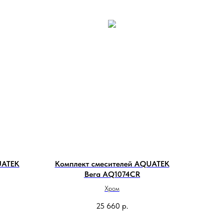
UATEK
Комплект смесителей AQUATEK
Вега AQ1074CR
Хром
25 660
р.