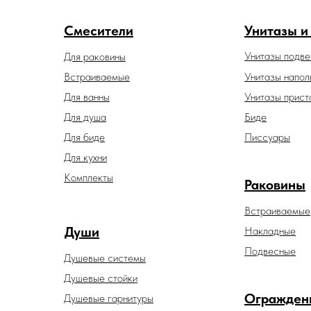
Смесители
Унитазы и
Унитазы подв
Для раковины
Встраиваемые
Унитазы напол
Для ванны
Унитазы прист
Для душа
Биде
Для биде
Писсуары
Для кухни
Комплекты
Раковины
Встраиваемые
Души
Накладные
Подвесные
Душевые системы
Душевые стойки
Огражден
Душевые гарнитуры