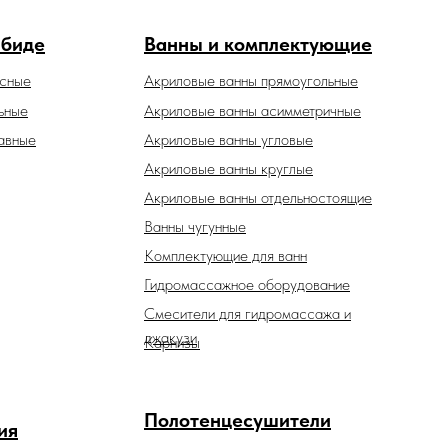
 биде
Ванны и комплектующие
есные
Акриловые ванны прямоугольные
ьные
Акриловые ванны асимметричные
авные
Акриловые ванны угловые
Акриловые ванны круглые
Акриловые ванны отдельностоящие
Ванны чугунные
Комплектующие для ванн
Гидромассажное оборудование
Смесители для гидромассажа и
джакузи
Карнизы
Полотенцесушители
ия