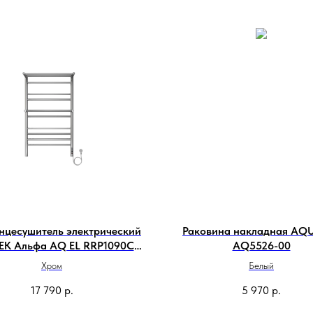
нцесушитель электрический
Раковина накладная AQ
K Альфа AQ EL RRP1090CH
AQ5526-00
50х90
Хром
Белый
17 790
р.
5 970
р.