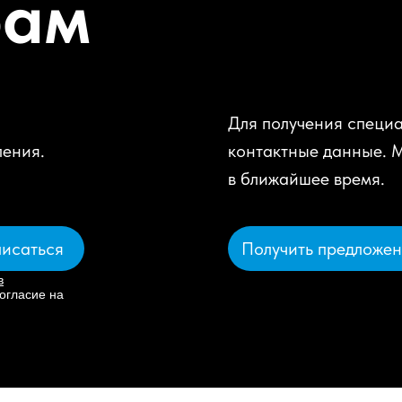
рам
Для получения специа
ления.
контактные данные. 
в ближайшее время.
Получить предложе
исаться
в
огласие на