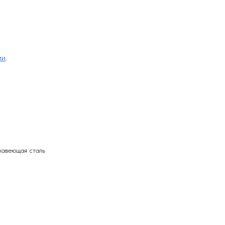
ии
.
жавеющая сталь