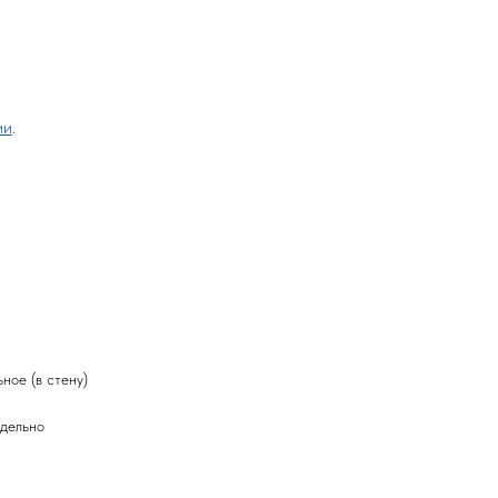
ии
.
ное (в стену)
тдельно