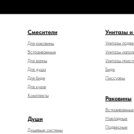
Смесители
Унитазы и
Унитазы подв
Для раковины
Встраиваемые
Унитазы напол
Для ванны
Унитазы прист
Для душа
Биде
Для биде
Писсуары
Для кухни
Комплекты
Раковины
Встраиваемые
Души
Накладные
Подвесные
Душевые системы