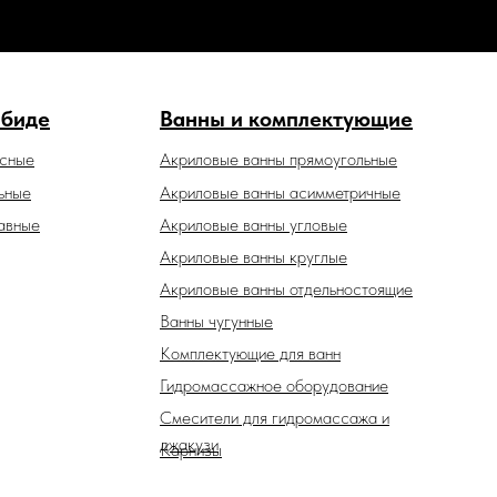
 биде
Ванны и комплектующие
есные
Акриловые ванны прямоугольные
ьные
Акриловые ванны асимметричные
авные
Акриловые ванны угловые
Акриловые ванны круглые
Акриловые ванны отдельностоящие
Ванны чугунные
Комплектующие для ванн
Гидромассажное оборудование
Смесители для гидромассажа и
джакузи
Карнизы