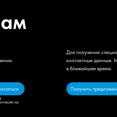
рам
Для получения специа
ления.
контактные данные. 
в ближайшее время.
Получить предложе
исаться
в
огласие на