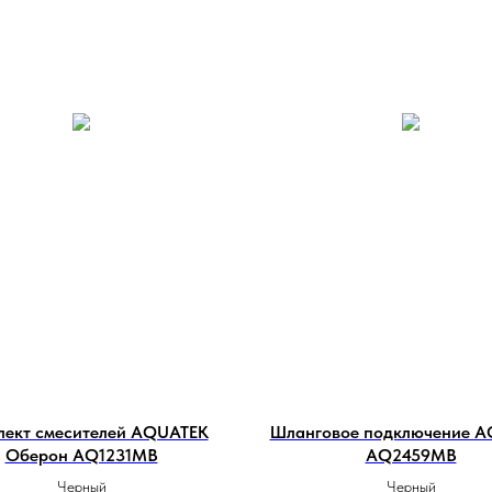
лект смесителей AQUATEK
Шланговое подключение 
Оберон AQ1231MB
AQ2459MB
Черный
Черный